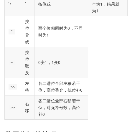
`\
`
按位或
个为1，结果就
为1
按
位
两个位相同时为0，不同
^
异
时为1
或
按
位
0变1，1变0
~
取
反
左
各二进位全部左移若干
<<
移
位，高位丢弃，低位补0
各二进位全部右移若干
右
位，对无符号数，高位
>>
移
补0