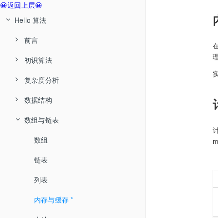
😀返回上层😀
Hello 算法
前言
初识算法
关于本书
复杂度分析
如何使用本书
算法无处不在
数据结构
小结
算法是什么
算法效率评估
数组与链表
小结
迭代与递归
数据结构分类
计
时间复杂度
基本数据类型
数组
空间复杂度
数字编码 *
链表
小结
字符编码 *
列表
小结
内存与缓存 *