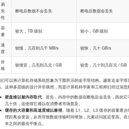
易
失
断电后数据不会丢失
断电后数据会丢失
性
容
较大，TB 级别
较小，GB 级别
量
速
较慢，几百到几千 MB/s
较快，几十 GB/s
度
价
较便宜，几毛到几元 / GB
较贵，几十到几百元 / GB
格
我们可以将计算机存储系统想象为下图所示的金字塔结构。越靠近金字塔
高。这种多层级的设计并非偶然，而是计算机科学家和工程师们经过深思
硬盘难以被内存取代
。首先，内存中的数据在断电后会丢失，因此它
几十倍，这使得它难以在消费者市场普及。
缓存的大容量和高速度难以兼得
。随着 L1、L2、L3 缓存的容量逐
理距离会变远，从而导致数据传输时间增加，元素访问延迟变高。在
本之间的最佳平衡点。