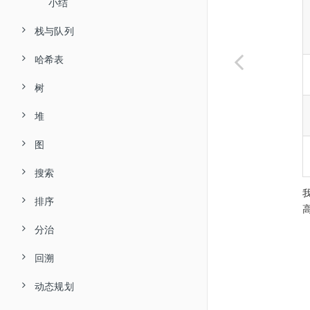
小结
栈与队列
哈希表
栈
树
队列
哈希表
堆
双向队列
哈希冲突
二叉树
图
小结
哈希算法
二叉树遍历
堆
搜索
小结
二叉树数组表示
建堆操作
图
排序
二叉搜索树
Top-k 问题
图基础操作
二分查找
分治
AVL 树 *
小结
图的遍历
二分查找插入点
排序算法
回溯
小结
小结
二分查找边界
选择排序
分治算法
动态规划
哈希优化策略
冒泡排序
分治搜索策略
回溯算法