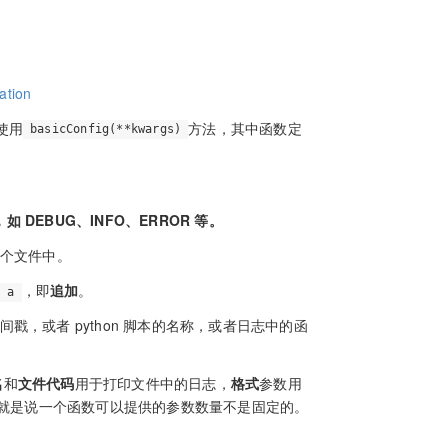
ation
使用
方法，其中函数定
basicConfig(**kwargs)
 DEBUG、INFO、ERROR 等。
个文件中。
为
，即
追加
。
a
戳，或者 python 脚本的名称，或者日志中的函
名
和
文件代码
用于打印文件中的日志，
格式
参数用
就是说一个函数可以提供的参数数量不是固定的。