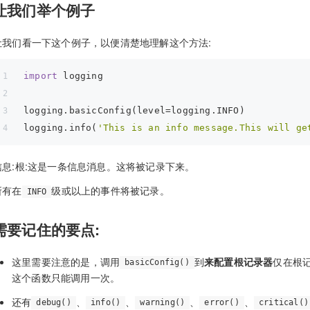
让我们举个例子
让我们看一下这个例子，以便清楚地理解这个方法:
import
 logging
logging.basicConfig(level=logging.INFO)
logging.info(
'This is an info message.This will ge
信息:根:这是一条信息消息。这将被记录下来。
所有在
级或以上的事件将被记录。
INFO
需要记住的要点:
这里需要注意的是，调用
到
来配置根记录器
仅在根
basicConfig()
这个函数只能调用一次。
还有
、
、
、
、
debug()
info()
warning()
error()
critical()