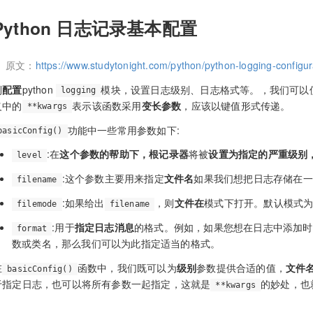
Python 日志记录基本配置
原文：
https://www.studytonight.com/python/python-logging-configur
到
配置
python
模块，设置日志级别、日志格式等。，我们可以
logging
义中的
表示该函数采用
变长参数
，应该以键值形式传递。
**kwargs
功能中一些常用参数如下:
basicConfig()
:在
这个参数的帮助下，根记录器
将被
设置为指定的严重级别，如
level
:这个参数主要用来指定
文件名
如果我们想把日志存储在一
filename
:如果给出
，则
文件在
模式下打开。默认模式
filemode
filename
:用于
指定日志消息
的格式。例如，如果您想在日志中添加时间
format
数或类名，那么我们可以为此指定适当的格式。
在
函数中，我们既可以为
级别
参数提供合适的值，
文件
basicConfig()
于指定日志，也可以将所有参数一起指定，这就是
的妙处，也
**kwargs