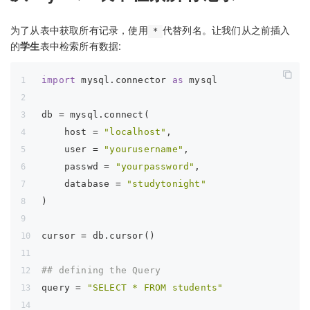
为了从表中获取所有记录，使用
代替列名。让我们从之前插入
*
的
学生
表中检索所有数据:
import
 mysql.connector 
as
 mysql
db = mysql.connect(
    host = 
"localhost"
,
    user = 
"yourusername"
,
    passwd = 
"yourpassword"
,
    database = 
"studytonight"
)
cursor = db.cursor()
## defining the Query
query = 
"SELECT * FROM students"