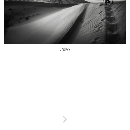
</div>