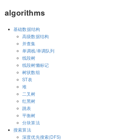
algorithms
基础数据结构
高级数据结构
并查集
单调栈/单调队列
线段树
线段树懒标记
树状数组
ST表
堆
二叉树
红黑树
跳表
平衡树
分块算法
搜索算法
深度优先搜索(DFS)