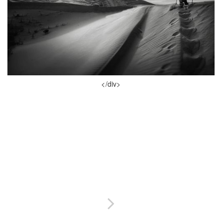
</div>