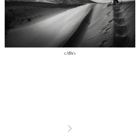
</div>