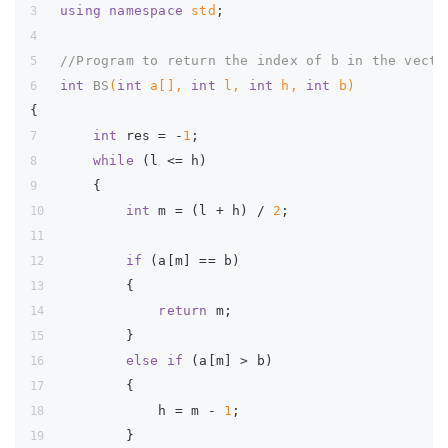
using
namespace
std
;
//Program to return the index of b in the vecto
int
BS
(
int
 a[], 
int
 l, 
int
 h, 
int
 b)
{
int
 res = -
1
;
while
 (l <= h)
    {
int
 m = (l + h) / 
2
;
if
 (a[m] == b)
        {
return
 m;
        }
else
if
 (a[m] > b)
        {
            h = m - 
1
;
        }