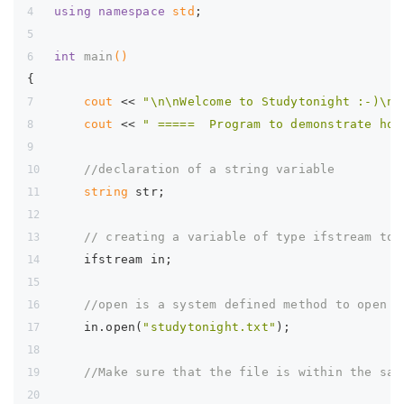
using
namespace
std
;
int
main
()
{
cout
 << 
"\n\nWelcome to Studytonight :-)\n\
cout
 << 
" =====  Program to demonstrate how
//declaration of a string variable
string
 str;
// creating a variable of type ifstream to 
    ifstream in;
//open is a system defined method to open a
    in.open(
"studytonight.txt"
);
//Make sure that the file is within the sam