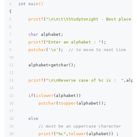
int
main
()
{
printf
(
"\n\n\t\tStudytonight - Best place t
char
 alphabet;
printf
(
"Enter an alphabet : "
);
putchar
(
'\n'
);  
// to move to next Line
    alphabet=getchar();
printf
(
"\n\nReverse case of %c is :  "
,alph
if
(
islower
(alphabet))
putchar
(
toupper
(alphabet));
else
// must be an uppercase character
printf
(
"%c"
,
tolower
(alphabet)) ;