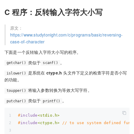
C 程序：反转输入字符大小写
原文：
https://www.studytonight.com/c/programs/basic/reversing-
case-of-character
下面是一个反转输入字符大小写的程序。
类似于
。
getchar()
scanf()
是系统在
ctype.h
头文件下定义的检查字符是否小写
islower()
的功能。
将输入参数转换为等效大写字符。
toupper()
类似于
。
putchar()
printf()
#
include
<stdio.h>
#
include
<ctype.h>
 // to use system defined func