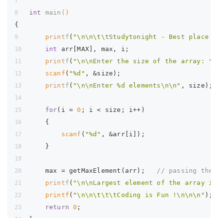
int
main
()
{
printf
(
"\n\n\t\tStudytonight - Best place t
int
 arr[MAX], max, i;
printf
(
"\n\nEnter the size of the array: "
)
scanf
(
"%d"
, &size);
printf
(
"\n\nEnter %d elements\n\n"
, size);
for
(i = 
0
; i < size; i++)
    {
scanf
(
"%d"
, &arr[i]);
    }
    max = getMaxElement(arr);   
// passing the 
printf
(
"\n\nLargest element of the array is
printf
(
"\n\n\t\t\tCoding is Fun !\n\n\n"
);
return
0
;