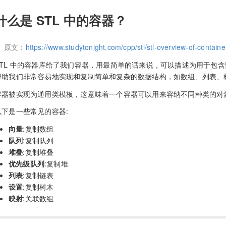
什么是 STL 中的容器？
原文：
https://www.studytonight.com/cpp/stl/stl-overview-of-containe
STL 中的容器库给了我们容器，用最简单的话来说，可以描述为用于包
帮助我们非常容易地实现和复制简单和复杂的数据结构，如数组、列表、
容器被实现为通用类模板，这意味着一个容器可以用来容纳不同种类的对
以下是一些常见的容器:
向量
:复制数组
队列
:复制队列
堆叠
:复制堆叠
优先级队列
:复制堆
列表
:复制链表
设置
:复制树木
映射
:关联数组