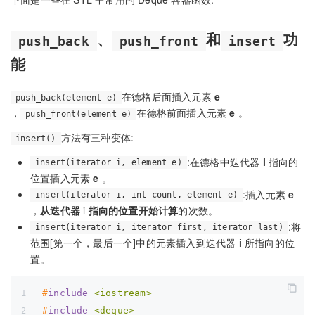
、
和
功
push_back
push_front
insert
能
在德格后面插入元素
e
push_back(element e)
，
在德格前面插入元素
e
。
push_front(element e)
方法有三种变体:
insert()
:在德格中迭代器
i
指向的
insert(iterator i, element e)
位置插入元素
e
。
:插入元素
e
insert(iterator i, int count, element e)
，
从迭代器
i
指向的位置开始计算
的次数。
:将
insert(iterator i, iterator first, iterator last)
范围[第一个，最后一个]中的元素插入到迭代器
i
所指向的位
置。
#
include
<iostream>
#
include
<deque>