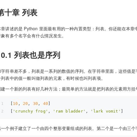
第十章 列表
本章讲述的是 Python 里面最有用的一种内置类型：列表。你还能在
对象有多个名字会有什么情况发生。
10.1 列表也是序列
和字符串差不多，列表是一系列的数值的序列。在字符串里面，这些值是
个列表中的值一般叫做列表的元素，有时候也叫列表项。
创建一个新的列表有好几种方法；最简单的方法就是把列表的元素用方括
[
10
, 
20
, 
30
, 
40
]
[
'crunchy frog'
, 
'ram bladder'
, 
'lark vomit'
]
第一个例子建立了一个由四个整形变量组成的列表。第二个是一个由三个