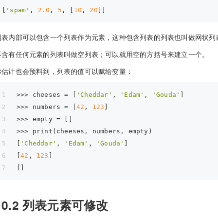
[
'spam'
, 
2.0
, 
5
, [
10
, 
20
列表内部可以包含一个列表作为元素，这种包含列表的列表也叫做网状列
不含有任何元素的列表叫做空列表；可以就用空的方括号来建立一个。
你估计也会预料到，列表的值可以赋给变量：
>>> 
cheeses = [
'Cheddar'
, 
'Edam'
, 
'Gouda'
]
>>> 
numbers = [
42
, 
123
]
>>> 
empty = []
>>> 
print(cheeses, numbers, empty)
[
'Cheddar'
, 
'Edam'
, 
'Gouda'
]
[
42
, 
123
]
[]
10.2 列表元素可修改