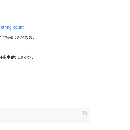
-string-count
子字符串出现的次数
。
符串中的
出现次数
。