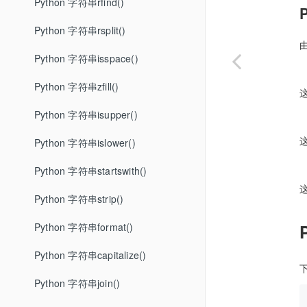
Python 字符串rfind()
Python 字符串rsplit()
Python 字符串isspace()
Python 字符串zfill()
Python 字符串isupper()
Python 字符串islower()
Python 字符串startswith()
Python 字符串strip()
Python 字符串format()
Python 字符串capitalize()
Python 字符串join()