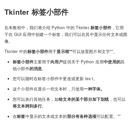
Tkinter 标签小部件
在本教程中，我们将介绍 Python 中的 Tkinter
标签小部件
，它用
于在 GUI 应用中创建一个标签，我们可以在其中显示任何文本或图
像。
Tkinter 中的
标签小部件
用于
显示框**
可以放置图片和文字**。
标签小部件
主要用于
向用户
提供关于 Python 应用
中使用的
其
他小部件
的消息
。
您可以随时在标签小部件中更改或更新 tex t。
这个小部件在显示一些文本时，只使用
一种字体。
您可以执行其他任务，如
给文本的某个部分加下划线
，也可以
将文本跨到多行
。
在
标签
中显示的文本或文本的
部分有各种选项
可以配置。
**