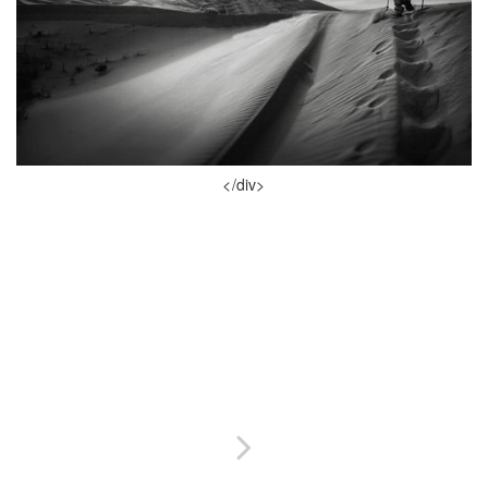
</div>