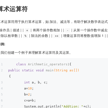
算术运算符
算术运算符用于执行算术运算，如:加法、减法等，有助于解决数学表达
 操作员 | 描述 | |
| 将两个操作数相加 | |
| 从第一个操作数中减去第
+
-
除以枚举数 | |
| 除法的余数 | |
| 增量运算符将整数值增加 1 | 
%
++
示例:
让我们创建一个例子来理解算术运算符及其运算。
class
Arithmetic_operators1
{
public
static
void
main
(String as[])
{
int
 a, b, c;
        a=
10
;
        b=
2
;
        c=a+b;
        System.out.println(
"Addtion: "
+c);