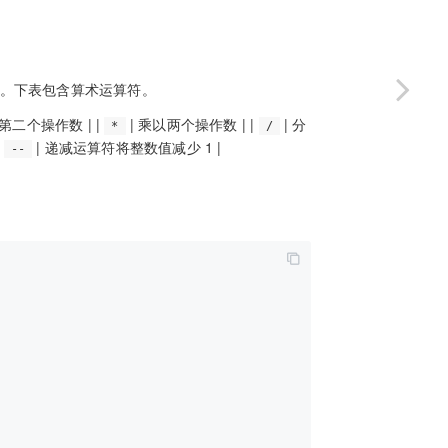
式。下表包含算术运算符。
二个操作数 | |
| 乘以两个操作数 | |
| 分
*
/
|
| 递减运算符将整数值减少 1 |
--