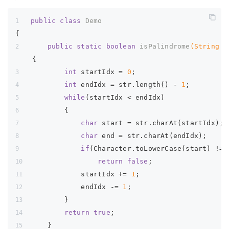
public
class
Demo
{
public
static
boolean
isPalindrome
(String s
{
int
 startIdx = 
0
;
int
 endIdx = str.length() - 
1
;        
while
(startIdx < endIdx)
        {
char
 start = str.charAt(startIdx);
char
 end = str.charAt(endIdx);
if
(Character.toLowerCase(start) != 
return
false
;
            startIdx += 
1
;
            endIdx -= 
1
;
        }
return
true
;
    }    