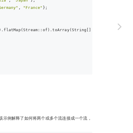
sia"
, 
"Japan"
};
Germany"
, 
"France"
};
).flatMap(Stream::of).toArray(String[]::
new
);
流。该示例解释了如何将两个或多个流连接成一个流，