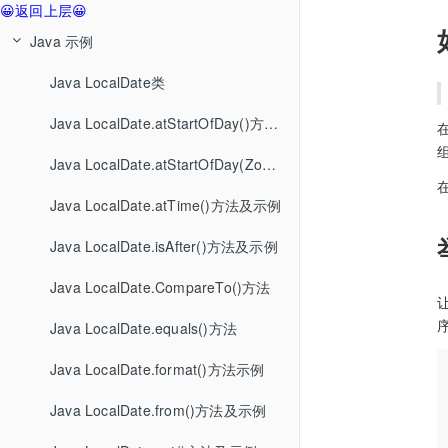
😀返回上层😀
Java 示例
Java LocalDate类
Java LocalDate.atStartOfDay()方法示例
Java LocalDate.atStartOfDay(ZoneId)方法
Java LocalDate.atTime()方法及示例
Java LocalDate.isAfter()方法及示例
Java LocalDate.CompareTo()方法
Java LocalDate.equals()方法
Java LocalDate.format()方法示例
Java LocalDate.from()方法及示例