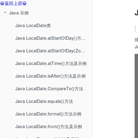
😀返回上层😀
Java 示例
Java LocalDate类
Java LocalDate.atStartOfDay()方法示例
Java LocalDate.atStartOfDay(ZoneId)方法
Java LocalDate.atTime()方法及示例
Java LocalDate.isAfter()方法及示例
Java LocalDate.CompareTo()方法
Java LocalDate.equals()方法
Java LocalDate.format()方法示例
Java LocalDate.from()方法及示例