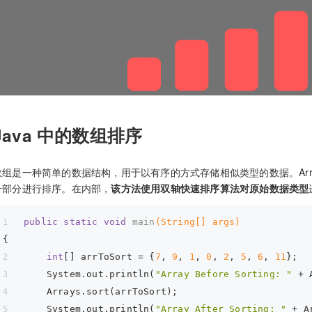
Java 中的数组排序
数组是一种简单的数据结构，用于以有序的方式存储相似类型的数据。Arra
一部分进行排序。在内部，
该方法使用双轴快速排序算法对原始数据类型
public
static
void
main
(String[] args)
{
int
[] arrToSort = {
7
, 
9
, 
1
, 
0
, 
2
, 
5
, 
6
, 
11
};
    System.out.println(
"Array Before Sorting: "
 + 
    Arrays.sort(arrToSort);
    System.out.println(
"Array After Sorting: "
 + A