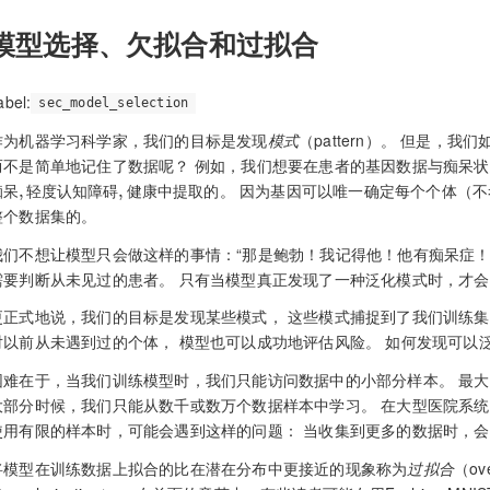
模型选择、欠拟合和过拟合
label:
sec_model_selection
作为机器学习科学家，我们的目标是发现
模式
（pattern）。 但是
而不是简单地记住了数据呢？ 例如，我们想要在患者的基因数据与痴呆状
痴呆
健康
,
轻度认知障碍
,
中提取的。 因为基因可以唯一确定每个个体（不
痴
呆
轻
度
认
知
障
碍
健
康
整个数据集的。
我们不想让模型只会做这样的事情：“那是鲍勃！我记得他！他有痴呆症！
需要判断从未见过的患者。 只有当模型真正发现了一种泛化模式时，才
更正式地说，我们的目标是发现某些模式， 这些模式捕捉到了我们训练集
对以前从未遇到过的个体， 模型也可以成功地评估风险。 如何发现可以
困难在于，当我们训练模型时，我们只能访问数据中的小部分样本。 最大
大部分时候，我们只能从数千或数万个数据样本中学习。 在大型医院系统
使用有限的样本时，可能会遇到这样的问题： 当收集到更多的数据时，
将模型在训练数据上拟合的比在潜在分布中更接近的现象称为
过拟合
（ov