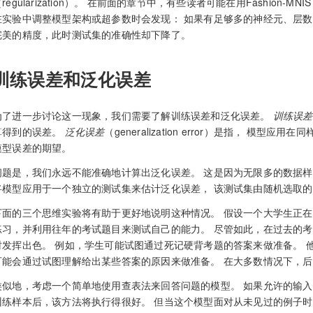
（regularization）。 在前面的章节中，有些读者可能在用Fashio
在实验中调整模型架构或超参数时会发现： 如果有足够多的神经元、层数
完美的精度，此时测试集的准确性却下降了。
训练误差和泛化误差
为了进一步讨论这一现象，我们需要了解训练误差和泛化误差。
训练误差
算得到的误差。
泛化误差
（generalization error）是指， 
模型误差的期望。
问题是，我们永远不能准确地计算出泛化误差。 这是因为无限多的数据样
将模型应用于一个独立的测试集来估计泛化误差， 该测试集由随机选取
下面的三个思维实验将有助于更好地说明这种情况。 假设一个大学生正在
练习，并利用往年的考试题目来测试自己的能力。 尽管如此，在过去的
时发挥出色。 例如，学生可能试图通过死记硬背考题的答案来做准备。 
可能会通过试图理解给出某些答案的原因来做准备。 在大多数情况下，
类似地，考虑一个简单地使用查表法来回答问题的模型。 如果允许的输入
训练样本后，该方法将执行得很好。 但当这个模型面对从未见过的例子时