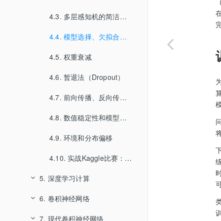
2.5. 自动微分
3.4. softmax回归
4.3. 多层感知机的简洁实现
2.6. 概率
3.5. 图像分类数据集
4.4. 模型选择、欠拟合和过拟合
2.7. 查阅文档
4.5. 权重衰减
3.6. softmax回归的从零开始实现
4.6. 暂退法（Dropout）
3.7. softmax回归的简洁实现
4.7. 前向传播、反向传播和计算图
4.8. 数值稳定性和模型初始化
4.9. 环境和分布偏移
4.10. 实战Kaggle比赛：预测房价
5. 深度学习计算
6. 卷积神经网络
5.1. 层和块
7. 现代卷积神经网络
5.2. 参数管理
6.1. 从全连接层到卷积