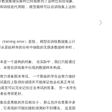
n-MNIST数据集做实验时已经观察到了这种过拟合现象。
和训练迭代周期， 模型最终可以在训练集上达到
（training error）是指， 模型在训练数据集上计
模型应用在同样从原始样本的分布中抽取的无限多数据样本时，
本是一个虚构的对象。 在实际中，我们只能通过
的、未曾在训练集中出现的数据样本构成。
努力准备期末考试。 一个勤奋的学生会努力做好
考试题目上取得好成绩并不能保证他会在真正考试
他甚至可以完全记住过去考试的答案。 另一名学生
后者会考得更好。
集合是离散的并且相当小， 那么也许在查看许多
，它表现的可能比随机猜测好不到哪去。 这是因
28
×
28