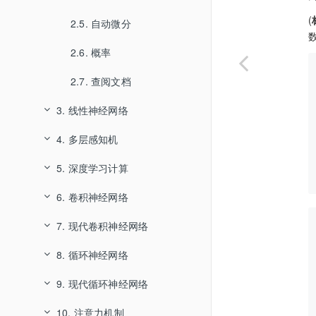
(
2.5. 自动微分
2.6. 概率
2.7. 查阅文档
3. 线性神经网络
4. 多层感知机
3.1. 线性回归
5. 深度学习计算
4.1. 多层感知机
3.2. 线性回归的从零开始实现
6. 卷积神经网络
3.3. 线性回归的简洁实现
5.1. 层和块
4.2. 多层感知机的从零开始实现
7. 现代卷积神经网络
3.4. softmax回归
5.2. 参数管理
6.1. 从全连接层到卷积
4.3. 多层感知机的简洁实现
8. 循环神经网络
3.5. 图像分类数据集
5.3. 延后初始化
6.2. 图像卷积
4.4. 模型选择、欠拟合和过拟合
7.1. 深度卷积神经网络（AlexNet）
9. 现代循环神经网络
4.5. 权重衰减
5.4. 自定义层
6.3. 填充和步幅
8.1. 序列模型
7.2. 使用块的网络（VGG）
3.6. softmax回归的从零开始实现
10. 注意力机制
4.6. 暂退法（Dropout）
5.5. 读写文件
6.4. 多输入多输出通道
7.3. 网络中的网络（NiN）
8.2. 文本预处理
9.1. 门控循环单元（GRU）
3.7. softmax回归的简洁实现