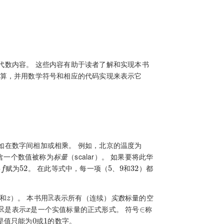
代数内容。 这些内容有助于读者了解和实现本书
运算，并用数学符号和相应的代码实现来表示它
如在数字间相加或相乘。 例如，北京的温度为
含一个数值被称为
标量
（scalar）。 如果要将此华
f
52
5
9
32
将
赋为
。 在此等式中，每一项（
、
和
）都
z
R
和
）。 本书用
表示所有（连续）
实数
标量的空
R
x
∈
是表示
是一个实值标量的正式形式。 符号
称
0
1
是值只能为
或
的数字。