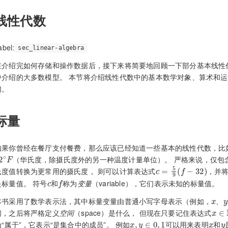
线性代数
label:
sec_linear-algebra
在介绍完如何存储和操作数据后，接下来将简要地回顾一下部分基本线性
中介绍的大多数模型。 本节将介绍线性代数中的基本数学对象、算术和
们。
标量
如果你曾经在餐厅支付餐费，那么应该已经知道一些基本的线性代数，比
2
∘
F
（华氏度，除摄氏度外的另一种温度计量单位）。 严格来说，仅包
c
=
5
9
(
f
−
32
)
氏度值转换为更常用的摄氏度， 则可以计算表达式
，并
c
f
是标量值。 符号
和
称为
变量
（variable），它们表示未知的标量值。
x
y
本书采用了数学表示法，其中标量变量由普通小写字母表示（例如，
、
x
∈
间，之后将严格定义
空间
（space）是什么， 但现在只要记住表达式
x
,
y
∈
0
,
1
x
y
为“属于”，它表示“是集合中的成员”。 例如
可以用来表明
和