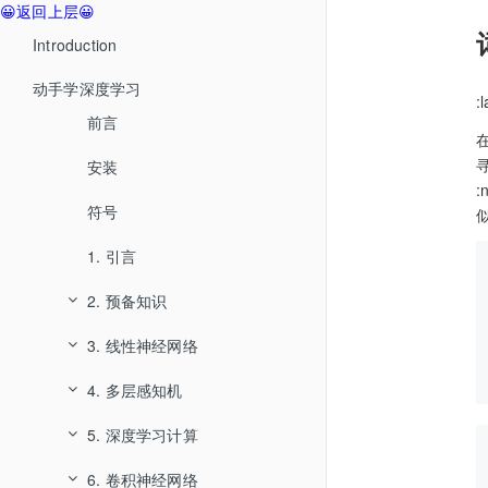
😀返回上层😀
Introduction
动手学深度学习
:
前言
在
安装
:
符号
1. 引言
2. 预备知识
3. 线性神经网络
2.1. 数据操作
4. 多层感知机
2.2. 数据预处理
3.1. 线性回归
5. 深度学习计算
2.3. 线性代数
4.1. 多层感知机
3.2. 线性回归的从零开始实现
6. 卷积神经网络
2.4. 微积分
3.3. 线性回归的简洁实现
5.1. 层和块
4.2. 多层感知机的从零开始实现