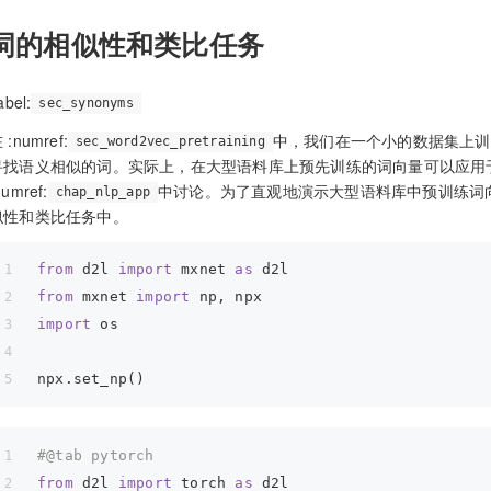
词的相似性和类比任务
label:
sec_synonyms
 :numref:
中，我们在一个小的数据集上训练
sec_word2vec_pretraining
寻找语义相似的词。实际上，在大型语料库上预先训练的词向量可以应用
numref:
中讨论。为了直观地演示大型语料库中预训练词
chap_nlp_app
似性和类比任务中。
from
 d2l 
import
 mxnet 
as
 d2l
from
 mxnet 
import
 np, npx
import
 os
npx.set_np()
#@tab pytorch
from
 d2l 
import
 torch 
as
 d2l