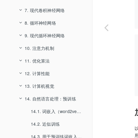
7. 现代卷积神经网络
2.5. 自动微分
3.4. softmax回归
5.2. 参数管理
6.1. 从全连接层到卷积
4.3. 多层感知机的简洁实现
8. 循环神经网络
2.6. 概率
3.5. 图像分类数据集
5.3. 延后初始化
6.2. 图像卷积
4.4. 模型选择、欠拟合和过拟合
7.1. 深度卷积神经网络（AlexNet）
9. 现代循环神经网络
2.7. 查阅文档
4.5. 权重衰减
5.4. 自定义层
6.3. 填充和步幅
8.1. 序列模型
7.2. 使用块的网络（VGG）
3.6. softmax回归的从零开始实现
10. 注意力机制
4.6. 暂退法（Dropout）
5.5. 读写文件
6.4. 多输入多输出通道
7.3. 网络中的网络（NiN）
8.2. 文本预处理
9.1. 门控循环单元（GRU）
3.7. softmax回归的简洁实现
11. 优化算法
5.6. GPU计算
6.5. 汇聚层
8.3. 语言模型和数据集
9.2. 长短期记忆（LSTM）
10.1. 注意力提示
4.7. 前向传播、反向传播和计算图
7.4. 含并行连结的网络（GoogLeNet）
12. 计算性能
7.5. 批量规范化
8.4. 循环神经网络
9.3. 深度循环神经网络
11.1. 优化与深度学习
4.8. 数值稳定性和模型初始化
10.2. 注意力汇聚：Nadaraya-Watson 核回归
6.6. 卷积神经网络（LeNet）
13. 计算机视觉
4.9. 环境和分布偏移
7.6. 残差网络（ResNet）
9.4. 双向循环神经网络
10.3. 注意力评分函数
11.2. 凸性
12.1. 编译器和解释器
8.5. 循环神经网络的从零开始实现
14. 自然语言处理：预训练
9.5. 机器翻译及数据集
10.4. Bahdanau 注意力
11.3. 梯度下降
12.2. 异步计算
13.1. 图像增广
8.6. 循环神经网络的简洁实现
4.10. 实战Kaggle比赛：预测房价
7.7. 稠密连接网络（DenseNet）
8.7. 通过时间反向传播
9.6. 编码器—解码器
10.5. 多头注意力
11.4. 随机梯度下降
12.3. 自动并行
13.2. 微调
14.1. 词嵌入（word2vec）
10.6. 自注意力和位置编码
11.5. 小批量随机梯度下降
12.4. 硬件
13.3. 目标检测和边界框
14.2. 近似训练
9.7. 序列到序列学习（seq2seq）
9.8. 束搜索
10.7. Transformer
11.6. 动量法
12.5. 多GPU训练
13.4. 锚框
14.3. 用于预训练词嵌入的数据集