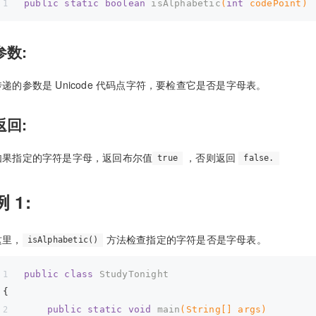
public
static
boolean
isAlphabetic
(
int
 codePoint)
参数:
传递的参数是 Unicode 代码点字符，要检查它是否是字母表。
返回:
如果指定的字符是字母，返回布尔值
，否则返回
true
false.
例 1:
这里，
方法检查指定的字符是否是字母表。
isAlphabetic()
public
class
StudyTonight
{
public
static
void
main
(String[] args)