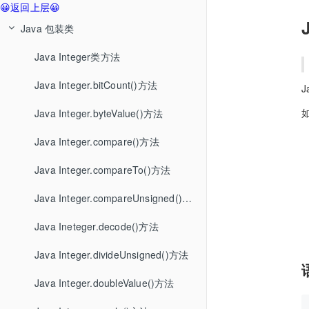
😀返回上层😀
Java 包装类
Java Integer类方法
Java Integer.bitCount()方法
J
Java Integer.byteValue()方法
Java Integer.compare()方法
Java Integer.compareTo()方法
Java Integer.compareUnsigned()方法
Java Ineteger.decode()方法
Java Integer.divideUnsigned()方法
Java Integer.doubleValue()方法