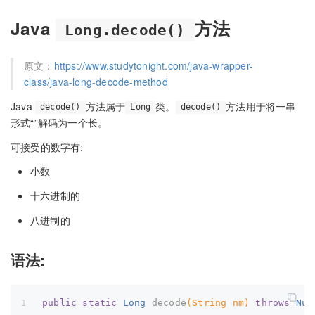
Java
方法
Long.decode()
原文：
https://www.studytonight.com/java-wrapper-
class/java-long-decode-method
Java
方法属于
类。
方法用于将一串
decode()
Long
decode()
形式“”解码为一个长。
可接受的数字有:
小数
十六进制的
八进制的
语法:
public
static
 Long 
decode
(String nm)
throws
 Num