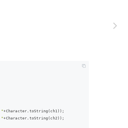
 "
+Character.toString(ch1));   
 "
+Character.toString(ch2));   