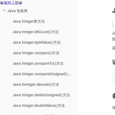
😀返回上层😀
Java 包装类
Java Integer类方法
Java Integer.bitCount()方法
J
Java Integer.byteValue()方法
Java Integer.compare()方法
Java Integer.compareTo()方法
Java Integer.compareUnsigned()方法
Java Ineteger.decode()方法
Java Integer.divideUnsigned()方法
Java Integer.doubleValue()方法