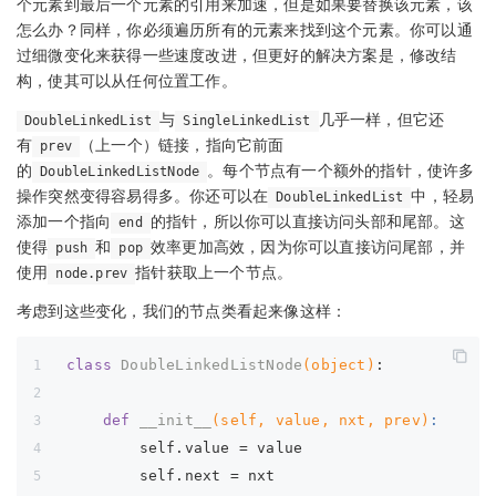
个元素到最后一个元素的引用来加速，但是如果要替换该元素，该
怎么办？同样，你必须遍历所有的元素来找到这个元素。你可以通
过细微变化来获得一些速度改进，但更好的解决方案是，修改结
构，使其可以从任何位置工作。
与
几乎一样，但它还
DoubleLinkedList
SingleLinkedList
有
（上一个）链接，指向它前面
prev
的
。每个节点有一个额外的指针，使许多
DoubleLinkedListNode
操作突然变得容易得多。你还可以在
中，轻易
DoubleLinkedList
添加一个指向
的指针，所以你可以直接访问头部和尾部。这
end
使得
和
效率更加高效，因为你可以直接访问尾部，并
push
pop
使用
指针获取上一个节点。
node.prev
考虑到这些变化，我们的节点类看起来像这样：
class
DoubleLinkedListNode
(object)
:
def
__init__
(self, value, nxt, prev)
:
        self.value = value
        self.next = nxt