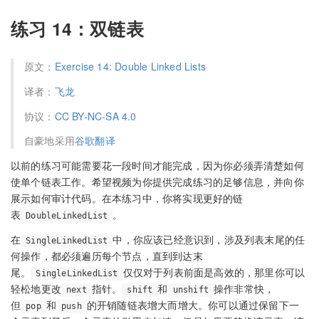
练习 14：双链表
原文：
Exercise 14: Double Linked Lists
译者：
飞龙
协议：
CC BY-NC-SA 4.0
自豪地采用
谷歌翻译
以前的练习可能需要花一段时间才能完成，因为你必须弄清楚如何
使单个链表工作。希望视频为你提供完成练习的足够信息，并向你
展示如何审计代码。在本练习中，你将实现更好的链
表
。
DoubleLinkedList
在
中，你应该已经意识到，涉及列表末尾的任
SingleLinkedList
何操作，都必须遍历每个节点，直到到达末
尾。
仅仅对于列表前面是高效的，那里你可以
SingleLinkedList
轻松地更改
指针。
和
操作非常快，
next
shift
unshift
但
和
的开销随链表增大而增大。你可以通过保留下一
pop
push