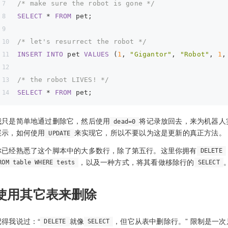
/* make sure the robot is gone */
SELECT
 * 
FROM
 pet;
/* let's resurrect the robot */
INSERT
INTO
 pet 
VALUES
 (
1
, 
"Gigantor"
, 
"Robot"
, 
1
,
/* the robot LIVES! */
SELECT
 * 
FROM
 pet;
我只是简单地通过删除它，然后使用
将记录放回去，来为机器人
dead=0
展示，如何使用
来实现它，所以不要以为这是更新的真正方法。
UPDATE
你已经熟悉了这个脚本中的大多数行，除了第五行。这里你拥有
DELETE
，以及一种方式，将其看做移除行的
ROM table WHERE tests
SELECT
使用其它表来删除
记得我说过：“
就像
，但它从表中删除行。” 限制是一
DELETE
SELECT