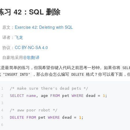
练习 42：SQL 删除
原文：
Exercise 42: Deleting with SQL
译者：
飞龙
协议：
CC BY-NC-SA 4.0
自豪地采用
谷歌翻译
这是最简单的练习，但我希望你键入代码之前思考一秒钟。如果你将
SEL
成
，那么你会怎么编写
格式？你可以看下面，
"INSERT INTO"
DELETE
/* make sure there's dead pets */
SELECT
name
, age 
FROM
 pet 
WHERE
 dead = 
1
;
/* aww poor robot */
DELETE
FROM
 pet 
WHERE
 dead = 
1
;