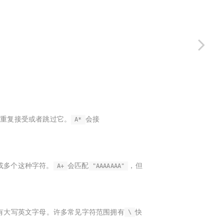
。
，重复接受或者跳过它。
会接
A*
或多个这种字符。
会匹配
，但
A+
"AAAAAAA"
有大写英文字母。许多常见字符范围拥有
快
\