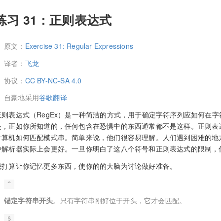
练习 31：正则表达式
原文：
Exercise 31: Regular Expressions
译者：
飞龙
协议：
CC BY-NC-SA 4.0
自豪地采用
谷歌翻译
正则表达式（RegEx）是一种简洁的方式，用于确定字符序列应如何在字
是，正如你所知道的，任何包含在恐惧中的东西通常都不是这样。正则表
计算机如何匹配模式串。简单来说，他们很容易理解。人们遇到困难的地
中解析器实际上会更好。一旦你明白了这八个符号和正则表达式的限制，
我打算让你记忆更多东西，使你的的大脑为讨论做好准备。
^
锚定字符串开头
。只有字符串刚好位于开头，它才会匹配。
$