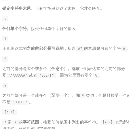
锚定字符串末尾
。只有字符串到达了末尾，它才会匹配。
.
任何单个字符
。接受任何单个字符的输入。
?
正则表达式的
之前的部分是可选的
，所以
的意思是可选的字符
A?
A
*
之前的部分是零个或多个（
任意个
）。选取正则表达式的之前的部分
受
或者
，因为它里面有零个
。
"AAAAAAA"
"BQEFT"
A
+
之前的部分是一个或多个（
至少一个
）。和
类似，但是只接受一个
*
不是
。
"BQEFT"
[X-Y]
到
的
字符范围
，接受任何范围中列出的字符串。
表示所
X
Y
[A-Z]
捷方式，你可以使用它来代替。