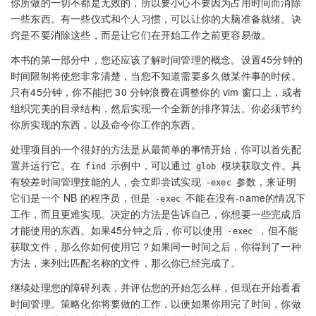
你所做的一切不都是无效的，所以要小心不要因为占用时间而消除
一些东西。有一些仪式和个人习惯，可以让你的大脑准备就绪。诀
窍是不要消除这些，而是​​让它们在开始工作之前更容易做。
本书的第一部分中，您还应该了解时间管理的概念。设置45分钟的
时间限制将使您非常清楚，当您不知道需要多久做某件事的时候。
只有45分钟，你不能把 30 分钟浪费在调整你的 vim 窗口上，或者
组织完美的目录结构，然后实现一个全新的排序算法。你必须节约
你所实现的东西，以及命令你工作的东西。
处理项目的一个很好的方法是从最简单的事情开始，你可以首先配
置并运行它。在
示例中，可以通过
模块获取文件。具
find
glob
有较差时间管理技能的人，会立即尝试实现
参数，来证明
-exec
它们是一个 NB 的程序员，但是
不能在没有-name的情况下
-exec
工作，而且更难实现。决定的方法是告诉自己，你想要一些完成后
才能使用的东西。如果45分钟之后，你可以使用
，但不能
-exec
获取文件，那么你如何使用它？如果同一时间之后，你得到了一种
方法，来列出匹配名称的文件，那么你已经完成了。
继续处理您的障碍列表，并评估您的开始怎么样，但现在开始看看
时间管理。策略化你将要做的工作，以便如果你用完了时间，你做