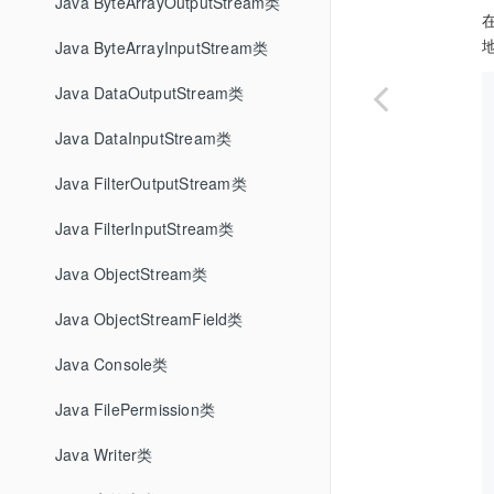
Java ByteArrayOutputStream类
地
Java ByteArrayInputStream类
Java DataOutputStream类
Java DataInputStream类
Java FilterOutputStream类
Java FilterInputStream类
Java ObjectStream类
Java ObjectStreamField类
Java Console类
Java FilePermission类
Java Writer类