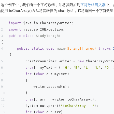
在这个例子中，我们有一个字符数组，并将其附加到
字符数组写入器
中。在
使用 toCharArray()方法将其转换为 char 数组，它将返回一个字符数
import
 java.io.CharArrayWriter;
import
 java.io.IOException;
public
class
StudyTonight
{
public
static
void
main
(String[] args)
throws
 
{ 
        CharArrayWriter writer = 
new
 CharArrayWrit
char
[] myText = { 
'H'
, 
'E'
, 
'L'
, 
'L'
, 
'O'
 
for
 (
char
 c : myText)
        { 
            writer.append(c); 
        } 
char
[] arr = writer.toCharArray();
        System.out.print(
"toCharArray : "
);
for
 (
char
 c : arr) 