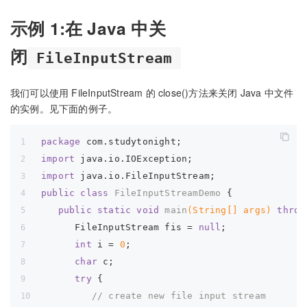
示例 1:在 Java 中关
闭
FileInputStream
我们可以使用 FileInputStream 的 close()方法来关闭 Java 中文件
的实例。见下面的例子。
package
 com.studytonight;
import
 java.io.IOException;
import
 java.io.FileInputStream;
public
class
FileInputStreamDemo
{
public
static
void
main
(String[] args)
throw
      FileInputStream fis = 
null
;
int
 i = 
0
;
char
 c;      
try
 {
// create new file input stream