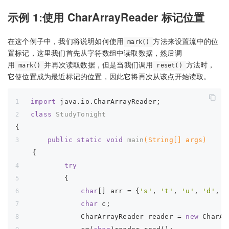
示例 1:使用 CharArrayReader 标记位置
在这个例子中，我们将说明如何使用
方法来设置流中的位
mark()
置标记，这里我们首先从字符数组中读取数据，然后调
用
并再次读取数据，但是当我们调用
方法时，
mark()
reset()
它使位置成为最近标记的位置，因此它将再次从该点开始读取。
import
 java.io.CharArrayReader;
class
StudyTonight
{
public
static
void
main
(String[] args)
{ 
try
        {
char
[] arr = {
's'
, 
't'
, 
'u'
, 
'd'
, 
'
char
 c;
            CharArrayReader reader = 
new
 CharAr