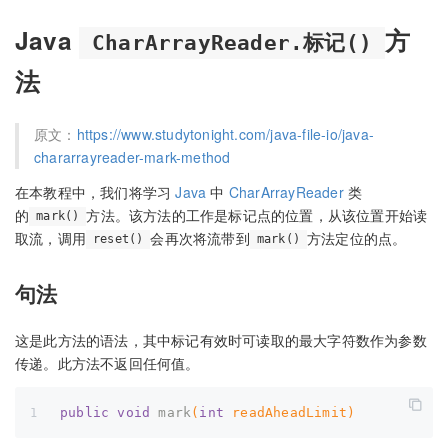
Java
方
CharArrayReader.标记()
法
原文：
https://www.studytonight.com/java-file-io/java-
chararrayreader-mark-method
在本教程中，我们将学习
Java
中
CharArrayReader
类
的
方法。该方法的工作是标记点的位置，从该位置开始读
mark()
取流，调用
会再次将流带到
方法定位的点。
reset()
mark()
句法
这是此方法的语法，其中标记有效时可读取的最大字符数作为参数
传递。此方法不返回任何值。
public
void
mark
(
int
 readAheadLimit)