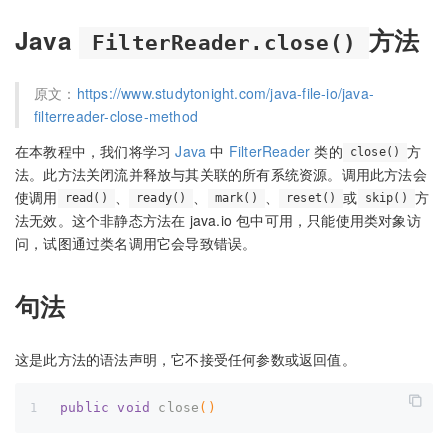
Java
方法
FilterReader.close()
原文：
https://www.studytonight.com/java-file-io/java-
filterreader-close-method
在本教程中，我们将学习
Java
中
FilterReader
类的
方
close()
法。此方法关闭流并释放与其关联的所有系统资源。调用此方法会
使调用
、
、
、
或
方
read()
ready()
mark()
reset()
skip()
法无效。这个非静态方法在 java.io 包中可用，只能使用类对象访
问，试图通过类名调用它会导致错误。
句法
这是此方法的语法声明，它不接受任何参数或返回值。
public
void
close
()