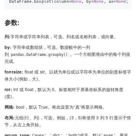
DataFrame.boxplot(column=
None
, by=
None
, ax=
None
, f
参数:
列:
字符串或字符串列表，可选。列名或名称列表，或向量。
by:
字符串或数组状，可选。数据帧中的一列
到
。一个方框图将由中的每个列值
pandas.DataFrame.groupby()
完成。
fontsize:
float 或 str。以磅为单位或以字符串为单位的刻度标签字
体大小(例如，大)。
rot:
int 或 float，默认为 0。标签相对于屏幕坐标系的旋转角度
(度)。
网格:
bool，默认 True。将此设置为“真”将显示网格。
布局:
元组(行、列)，可选。例如，(3，5)将使用 3 列 5 行显示子情
节，从左上角开始。
return_type:
{'axes '，' dict '，' both'}或无，默认' axes '。要返