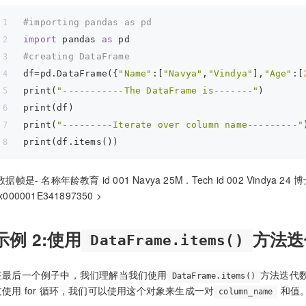
#importing pandas as pd
import
 pandas 
as
 pd
#creating DataFrame
df=pd.DataFrame({
"Name"
:[
"Navya"
,
"Vindya"
],
"Age"
:[
print(
"-----------The DataFrame is-------"
)
print(df)
print(
"---------Iterate over column name---------"
print(df.items())
数据帧是- 名称年龄教育 id 001 Navya 25M . Tech id 002 Vind
x000001E341897350 >
示例 2:使用
方法迭
DataFrame.items()
在最后一个例子中，我们理解当我们使用
方法迭代
DataFrame.items()
过使用 for 循环，我们可以使用这个对象来生成一对
和值
column_name