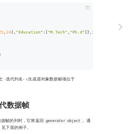
25
,
24
],
"Education"
:[
"M.Tech"
,
"Ph.d"
]},index=[
'id001'
, 
'
)
ya 24 博士 -迭代列名- <生成器对象数据帧项位于
代数据帧
数据帧的列时，它将返回
。通
generator object
。见下面的例子。