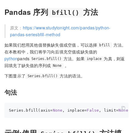
Pandas 序列
方法
bfill()
原文：
https://www.studytonight.com/pandas/python-
pandas-seriesbfill-method
如果我们想用其他值替换缺失值或空值，可以选择
方法。
bfill
在本教程中，我们将学习向后填充空值或缺失值的
python
pands
方法。如果
为真，则返
Series.bfill()
inplace
回填充了缺失值的序列或
。
None
下图显示了
方法的语法。
Series.bfill()
句法
Series.bfill(axis=
None
, inplace=
False
, limit=
None
,
示例:使用
方法填