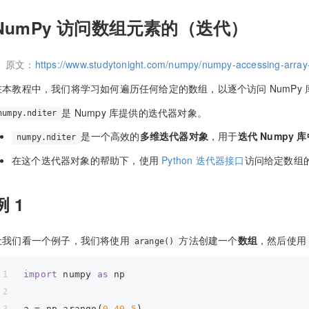
NumPy 访问数组元素的（迭代）
原文：
https://www.studytonight.com/numpy/numpy-accessing-array-
在本教程中，我们将学习如何遍历任何给定的数组，以逐个访问 NumPy 
是 Numpy 库提供的迭代器对象。
numpy.nditer
是一个高效的
多维迭代器对象
，用于
迭代 Numpy 
numpy.nditer
在这个迭代器对象的帮助下，使用
Python 迭代器接口
访问给定数组
例 1
让我们看一个例子，我们将使用
方法创建一个
数组
，然后使用
arange()
import
 numpy 
as
 np
a = np.arange(
0
,
40
,
5
)