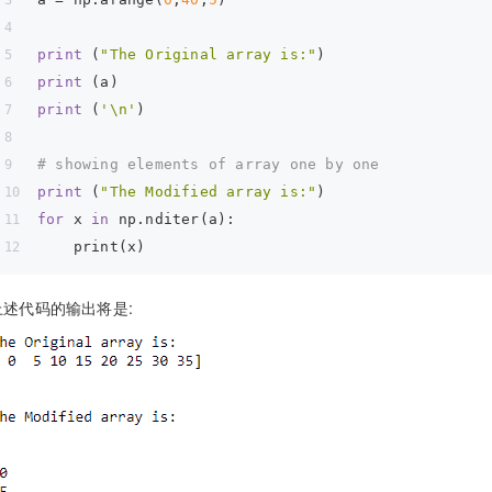
print
 (
"The Original array is:"
)
print
 (a)
print
 (
'\n'
)
# showing elements of array one by one
print
 (
"The Modified array is:"
)
for
 x 
in
 np.nditer(a):
    print(x)
上述代码的输出将是: